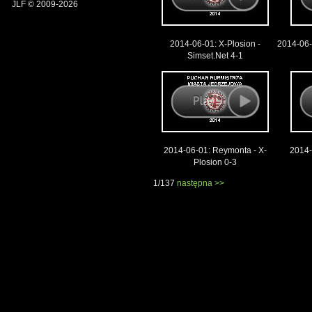
JLF © 2009-2026
2014-06-01: X-Plosion -
2014-06
Simset.Net 4-1
2014-06-01: Reymonta - X-
2014
Plosion 0-3
1/137
następna >>