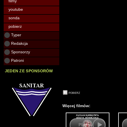
filmy
youtube
sonda
pobierz
Typer
Redakcja
Sponsorzy
Patroni
JEDEN ZE SPONSORÓW
POBIERZ
Więcej filmów: