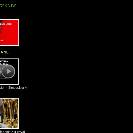
ch drużyn.
DANE
ion - Simset.Net 4-
czenie XIII edycji