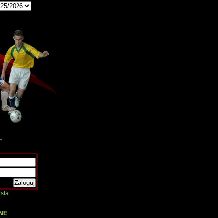
sła
NĘ