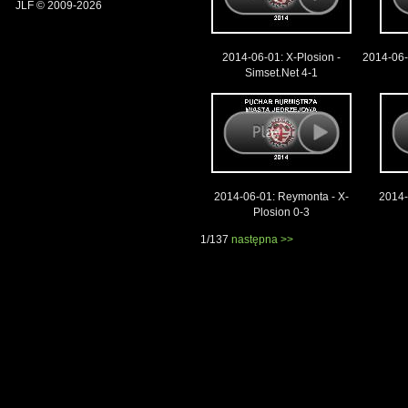
JLF © 2009-2026
2014-06-01: X-Plosion -
2014-06
Simset.Net 4-1
2014-06-01: Reymonta - X-
2014
Plosion 0-3
1/137
następna >>