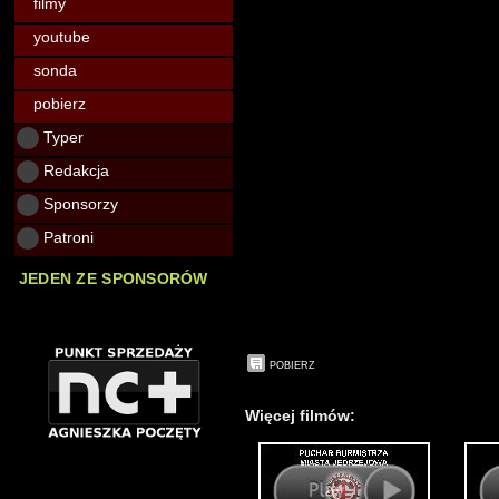
filmy
youtube
sonda
pobierz
Typer
Redakcja
Sponsorzy
Patroni
JEDEN ZE SPONSORÓW
POBIERZ
Więcej filmów: