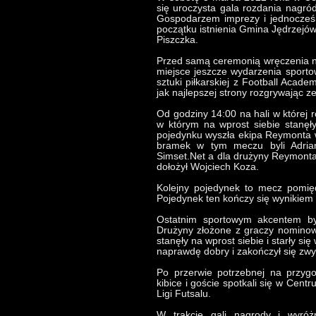
się uroczysta gala rozdania nagród 
Gospodarzem imprezy i jednocześ
początku istnienia Gmina Jędrzejó
Piszczka.
Przed samą ceremonią wręczenia na
miejsce jeszcze wydarzenia sportow
sztuki piłkarskiej z Football Acade
jak najlepszej strony rozgrywając z
Od godziny 14:00 na hali w której r
w którym na wprost siebie stanęł
pojedynku wyszła ekipa Reymonta 
bramek w tym meczu byli Adrian
Simset.Net a dla drużyny Reymonta h
dołożył Wojciech Koza.
Kolejny pojedynek to mecz pomię
Pojedynek ten kończy się wynikiem
Ostatnim sportowym akcentem by
Drużyny złożone z graczy nominow
stanęły na wprost siebie i starły si
naprawdę dobry i zakończył się zwy
Po przerwie potrzebnej na przygo
kibice i goście spotkali się w Cent
Ligi Futsalu.
W trakcie gali nagrody i wyróż