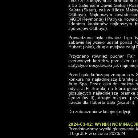
Lidze ze zdobytymi 27 bramkami zos
z 35 trafieniami Dawid Siekaj (Ross
Kaleta (Skaut), zaś w II lidze Mak
Oldboys). Najlepszym zawodnikie
(viGO! Reymonta) i Patryka Kowalc
zdaniem kapitanów najlepszym b
Jędrzejów Oldboys).
Prowadzona była również Liga 
zabawie tej wzięło udział ponad 7
Hubert (loko), drugie miejsce zajął 
Przyznano również puchar Fair P
czerwonych kartek w przeliczeniu 
statystyce decydowała jak najmniejsz
Przed galą kończącą zmagania w XIV
konkurs na najładniejszą bramkę J
Auto Spa. Przez kilka dni można b
edycji JLF. Bramki, na które gło
głosujących najładniejszą bramkę
Jędrzejów II), drugie miejsce pr
trzecie dla Huberta Bała (Skaut II).
Do zobaczenia w kolejnej edycji.
2024-03-02: WYNIKI NOMINACJI
Przedstawiamy wyniki głosowania k
II Ligi JLF w sezonie 2023/24.