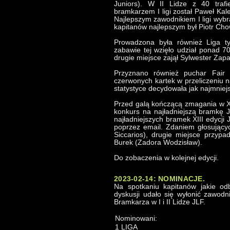
Juniors). W II Lidze z 40 trafi
bramkarzem I ligi został Paweł Kalet
Najlepszym zawodnikiem I ligi wyb
kapitanów najlepszym był Piotr Cho
Prowadzona była również Liga 
zabawie tej wzięło udział ponad 7
drugie miejsce zajął Sylwester Zapał
Przyznano również puchar Fair P
czerwonych kartek w przeliczeniu 
statystyce decydowała jak najmniejsz
Przed galą kończącą zmagania w XII
konkurs na najładniejszą bramkę J
najładniejszych bramek XIII edycji
poprzez email. Zdaniem głosujący
Siccarios), drugie miejsce przypa
Burek (Zadora Wodzisław).
Do zobaczenia w kolejnej edycji.
2023-02-14: NOMINACJE.
Na spotkaniu kapitanów jakie od
dyskusji udało się wyłonić zawo
Bramkarza w I i II Lidze JLF.
Nominowani:
1 LIGA