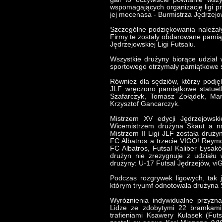
wspomagających organizację ligi p
jej mecenasa - Burmistrza Jędrzej
Szczególne podziękowania należały
Firmy te zostały obdarowane pamią
Jędrzejowskiej Ligi Futsalu.
Wszystkie drużyny biorące udział 
sportowego otrzymały pamiątkowe st
Również dla sędziów, którzy podjęl
JLF wręczono pamiątkowe statuetk
Szafarczyk, Tomasz Żołądek, Mar
Krzysztof Gancarczyk.
Mistrzem XV edycji Jędrzejowski
Wicemistrzem drużyna Skaut a na
Mistrzem II Ligi JLF została druży
FC Albatros a trzecie VIGO! Reymo
FC Albatros, Futsal Kaliber Łysak
drużyn nie zrezygnuje z udziału w
drużyny: U-17 Futsal Jędrzejów, vi
Podczas rozgrywek ligowych, tak 
którym tryumf odnotowała drużyna 
Wyróżnienia indywidualne przyzn
Lidze ze zdobytymi 22 bramkami 
trafieniami Ksawery Kulasek (Fut