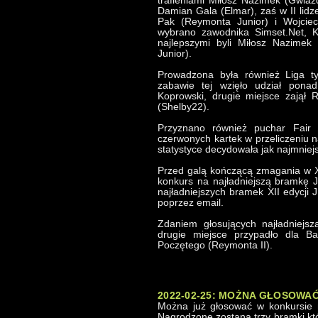
trafieniami Miłosz Nazimek (Gwiaz
Damian Gala (Elmar), zaś w II lid
Pak (Reymonta Junior) i Wojciec
wybrano zawodnika Simset.Net, K
najlepszymi byli Miłosz Nazime
Junior).
Prowadzona była również Liga 
zabawie tej wzięło udział pona
Koprowski, drugie miejsce zajął 
(Shelby22).
Przyznano również puchar Fair P
czerwonych kartek w przeliczeniu 
statystyce decydowała jak najmniejs
Przed galą kończącą zmagania w XII
konkurs na najładniejszą bramkę J
najładniejszych bramek XII edycji
poprzez email.
Zdaniem głosujących najładniejs
drugie miejsce przypadło dla Ba
Poczętego (Reymonta II).
2022-02-25: MOŻNA GŁOSOWAĆ
Można już głosować w konkursie 
Nagrodzone zostaną trzy bramki kt