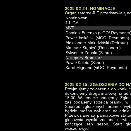
2025-02-24: NOMINACJE.
Organizatorzy JLF przedstawiają 
Nominowani:
1 LIGA
MVP
Dominik Butenko (viGO! Reymonta
Paweł Jaskólski (viGO! Reymonta)
Aleksander Maludziński (Defraud)
Mateusz Stępień (Rossonerri)
Sylwester Zapała (Skaut)
Najlepszy Bramkarz
Paweł Kaleta (Skaut)
Karol Mignano (viGO! Reymonta)
2025-02-15: ZGŁOSZENIA DO 
Przyjmujemy zgłoszenia do konkurs
dokonujemy drogą mailową na adres
15:00. W temacie podajemy: Zgłosz
zaś podajemy strzelca bramki, w 
Spośród zgłoszonych bramek wybr
będzie można wybierać najładnie
Przewidziane są pamiątkowe statue
głosownia wyniki zostaną ukryte
kończącej ten sezon. Start gł
wieczorowych.