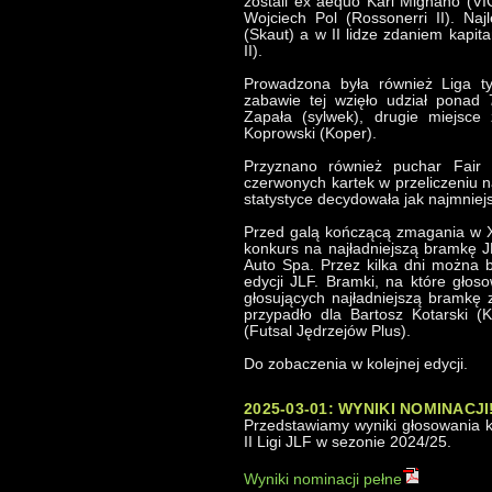
zostali ex aequo Karl Mignano (VI
Wojciech Pol (Rossonerri II). Naj
(Skaut) a w II lidze zdaniem kapit
II).
Prowadzona była również Liga 
zabawie tej wzięło udział ponad
Zapała (sylwek), drugie miejsce 
Koprowski (Koper).
Przyznano również puchar Fair P
czerwonych kartek w przeliczeniu 
statystyce decydowała jak najmniejsz
Przed galą kończącą zmagania w XV
konkurs na najładniejszą bramkę J
Auto Spa. Przez kilka dni można 
edycji JLF. Bramki, na które gło
głosujących najładniejszą bramkę 
przypadło dla Bartosz Kotarski (
(Futsal Jędrzejów Plus).
Do zobaczenia w kolejnej edycji.
2025-03-01: WYNIKI NOMINACJI
Przedstawiamy wyniki głosowania k
II Ligi JLF w sezonie 2024/25.
Wyniki nominacji pełne