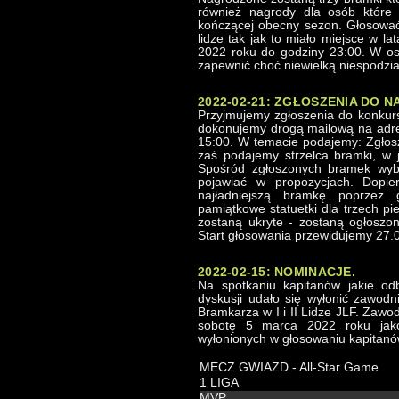
również nagrody dla osób które
kończącej obecny sezon. Głosować
lidze tak jak to miało miejsce w l
2022 roku do godziny 23:00. W ost
zapewnić choć niewielką niespodzia
2022-02-21: ZGŁOSZENIA DO 
Przyjmujemy zgłoszenia do konkurs
dokonujemy drogą mailową na adres
15:00. W temacie podajemy: Zgłosz
zaś podajemy strzelca bramki, w 
Spośród zgłoszonych bramek wybra
pojawiać w propozycjach. Dopi
najładniejszą bramkę poprzez 
pamiątkowe statuetki dla trzech pi
zostaną ukryte - zostaną ogłoszon
Start głosowania przewidujemy 27.
2022-02-15: NOMINACJE.
Na spotkaniu kapitanów jakie od
dyskusji udało się wyłonić zawo
Bramkarza w I i II Lidze JLF. Zawo
sobotę 5 marca 2022 roku jak
wyłonionych w głosowaniu kapitanó
MECZ GWIAZD - All-Star Game
1 LIGA
MVP