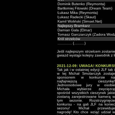
Dominik Butenko (Reymonta)
Bartłomiej Fitowski (Dream Team)
Łukasz Mika (Reymonta)
Łukasz Radecki (Skaut)
Kamil Woliński (Simset.Net)
Najlepszy Bramkarz
Damian Gala (Elmar)
Tomasz Garczarczyk (Zadora Wodz
Król strzelców
.............. (..........)
Jeśli najlepszym strzelcem zostan
gwiazd wystąpi kolejny zawodnik z l
2021-12-09: UWAGA! KONKURS
Tak jak i w ostatniej edycji JLF tak i
w tej Michał Smolarczyk zostaje
sponsorem w konkursie na
najfajniejszą cieszynkę!
Jednoosobowe jury w osobie
Michała wybierze zwycięzcę
spośród wszystkich cieszynek jakie
zostaną zarejestrowane kamerą w
tym sezonie. Rozstrzygnięcie
konkursu - na gali JLF na koniec
sezonu! Michał przewiduje
nagrodę! Kto chce wziąć udział w