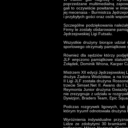
poprzedzane multimedialną zapow
gali to oczywiście powitanie w im
jej mecenasa - Burmistrza Jędrzej
i przybyłych gości oraz osób wspoma
Szczególne podziękowania należały
Firmy te zostały obdarowane pamią
Jędrzejowskiej Ligi Futsalu.
Wszystkie drużyny biorące udział 
sportowego otrzymały pamiątkowe st
Również dla sędziów którzy podjęl
JLF wręczono pamiątkowe statuet
Żołądek, Dominik Wrona, Kacper Cze
Mistrzem XII edycji Jędrzejowskiej 
drużya Zadora Wodzisław, a na trz
II Ligi JLF została drużyna Rossone
trzecie Simset.Net II. Awans do I
Reymonta Junior drużyna Gwiazdy M
nie zrezygnuje z udziału w rozgrywk
Dywizjon, Braders Team, Epic Squa
Podczas rozgrywek ligowych, tak 
którym tryumf odnotowała drużyna
Wyróżnienia indywidualne przyzn
Lidze ze zdobytymi 30 bramkami z