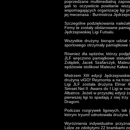
poprzedzane multimedialną zapow
gali to oczywiście powitanie wsz
wspomagających organizację ligi p
jej mecenasa - Burmistrza Jędrzej
Szczególne podziękowania należały
Firmy te zostały obdarowane pamią
Jędrzejowskiej Ligi Futsalu.
Wszystkie drużyny biorące udział 
sportowego otrzymały pamiątkowe st
Również dla sędziów, którzy podjęl
JLF wręczono pamiątkowe statuet
Żołądek, Jacek Szafarczyk, Mateus
sędziowie stolikowi Mateusz Kałwa i
Mistrzem XIII edycji Jędrzejowski
drużyna viGO! Reymonta a na trzec
Ligi JLF została drużyna Elmar II
Simset.Net II. Awans do I Ligi w n
Albatros. Jeżeli w przyszłej edycji
pierwszej ligi to spadają z niej tr
Dragoni.
Podczas rozgrywek ligowych, tak 
którym tryumf odnotowała drużyna 
Wyróżnienia indywidualne przyzn
Lidze ze zdobytymi 22 bramkami zos