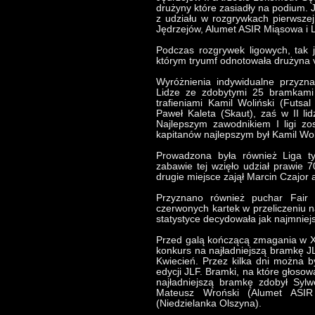
drużyny które zasiadły na podium. J
z udziału w rozgrywkach pierwszej 
Jędrzejów, Alumet ASIR Miąsowa i 
Podczas rozgrywek ligowych, tak 
którym tryumf odnotowała drużyna
Wyróżnienia indywidualne przyzn
Lidze ze zdobytymi 25 bramkami 
trafieniami Kamil Woliński (Futsa
Paweł Kaleta (Skaut), zaś w II li
Najlepszym zawodnikiem I ligi zo
kapitanów najlepszym był Kamil Woli
Prowadzona była również Liga 
zabawie tej wzięło udział prawie 
drugie miejsce zajął Marcin Czajor 
Przyznano również puchar Fair P
czerwonych kartek w przeliczeniu 
statystyce decydowała jak najmniejsz
Przed galą kończącą zmagania w XVI
konkurs na najładniejszą bramkę J
Kwiecień. Przez kilka dni można b
edycji JLF. Bramki, na które głosow
najładniejszą bramkę zdobył Sylw
Mateusz Wroński (Alumet ASIR
(Niedzielanka Olszyna).