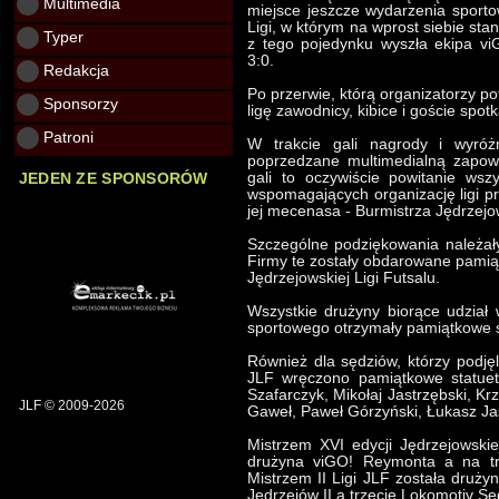
Multimedia
miejsce jeszcze wydarzenia sporto
Ligi, w którym na wprost siebie st
Typer
z tego pojedynku wyszła ekipa v
3:0.
Redakcja
Po przerwie, którą organizatorzy po
Sponsorzy
ligę zawodnicy, kibice i goście spot
Patroni
W trakcie gali nagrody i wyróż
poprzedzane multimedialną zapow
gali to oczywiście powitanie wsz
JEDEN ZE SPONSORÓW
wspomagających organizację ligi p
jej mecenasa - Burmistrza Jędrzej
Szczególne podziękowania należały
Firmy te zostały obdarowane pamią
Jędrzejowskiej Ligi Futsalu.
Wszystkie drużyny biorące udział 
sportowego otrzymały pamiątkowe st
Również dla sędziów, którzy podjęl
JLF wręczono pamiątkowe statuet
Szafarczyk, Mikołaj Jastrzębski, K
JLF © 2009-2026
Gaweł, Paweł Górzyński, Łukasz Ja
Mistrzem XVI edycji Jędrzejowskie
drużyna viGO! Reymonta a na trz
Mistrzem II Ligi JLF została drużyn
Jędrzejów II a trzecie Lokomotiv S