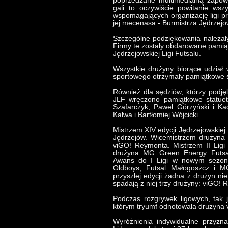
poprzedzane multimedialną zapow
gali to oczywiście powitanie wsz
wspomagających organizację ligi p
jej mecenasa - Burmistrza Jędrzej
Szczególne podziękowania należały
Firmy te zostały obdarowane pamią
Jędrzejowskiej Ligi Futsalu.
Wszystkie drużyny biorące udział 
sportowego otrzymały pamiątkowe st
Również dla sędziów, którzy podjęl
JLF wręczono pamiątkowe statuet
Szafarczyk, Paweł Górzyński i Ka
Kałwa i Bartłomiej Wójcicki.
Mistrzem XIV edycji Jędrzejowskiej
Jędrzejów. Wicemistrzem drużyna 
viGO! Reymonta. Mistrzem II Ligi 
drużyna MG Green Energy Futsal
Awans do I Ligi w nowym sezon
Oldboys, Futsal Małogoszcz i M
przyszłej edycji żadna z drużyn nie
spadają z niej trzy drużyny: viGO!
Podczas rozgrywek ligowych, tak 
którym tryumf odnotowała drużyna
Wyróżnienia indywidualne przyzn