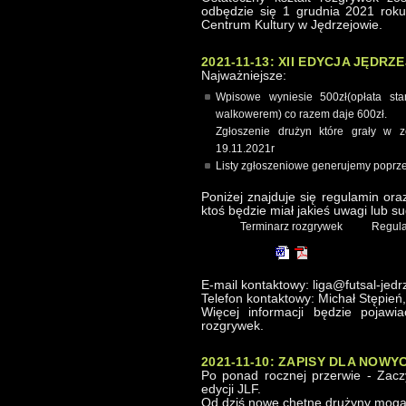
odbędzie się 1 grudnia 2021 roku 
Centrum Kultury w Jędrzejowie.
2021-11-13: XII EDYCJA JĘDR
Najważniejsze:
Wpisowe wyniesie 500zł(opłata st
walkowerem) co razem daje 600zł.
Zgłoszenie drużyn które grały w 
19.11.2021r
Listy zgłoszeniowe generujemy poprze
Poniżej znajduje się regulamin ora
ktoś będzie miał jakieś uwagi lub su
Terminarz rozgrywek
Regula
E-mail kontaktowy: liga@futsal-jedr
Telefon kontaktowy: Michał Stępień
Więcej informacji będzie pojawi
rozgrywek.
2021-11-10: ZAPISY DLA NOW
Po ponad rocznej przerwie - Zaczy
edycji JLF.
Od dziś nowe chętne drużyny mogą 