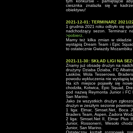
tym konkursie - pamiętajcie aby
ciesznka znalazła się w kadrze
obiektywu!
2021-12-01: TERMINARZ 2021/2
1 grudnia 2021 roku odbyło się sp
nadchodzący sezon. Terminarz n
>pobierz
.
Mamy też kilka zmian w składzie 
wystąpią Dream Team i Epic Squad.
to ostatecznie Gwiazdy Mozambiku a
2021-11-30: SKŁAD LIGI NA SEZ
Znamy już obsadę drużyn na nadch
drużyny Dziaba Dziaba, FC Albatro
Lasków, Wola Tesserowa, Braders 
powodu wykluczenia nie wystąpią t
Na ich miejsce pojawiły się nowe
chodziła, Kotwica, Epic Squad, D
pod nazwą Reymonta Junior i FC 
San Marino.
Jako że wszystkich drużyn zgłoszon
drużyn w zeszłym sezonie powinien
1 liga: Elmar, Simset.Net, Boca 
Braders Team, Aspen, Zadora Wodz
2 liga: Simset.Net II, Elmar Plus 
Junior, Rossonerri, Wesoło chod
Junior, San Marino.
Ostateczny kształt rozgrywek zo