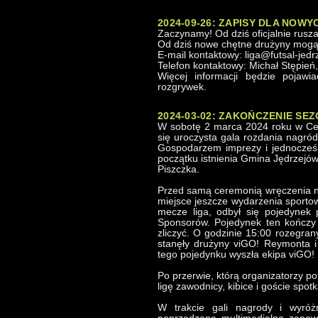
2024-09-26: ZAPISY DLA NOW
Zaczynamy! Od dziś oficjalnie rusza
Od dziś nowe chętne drużyny mogą 
E-mail kontaktowy: liga@futsal-jedr
Telefon kontaktowy: Michał Stępień
Więcej informacji będzie pojawi
rozgrywek.
2024-03-02: ZAKOŃCZENIE SEZ
W sobotę 2 marca 2024 roku w Cen
się uroczysta gala rozdania nagród 
Gospodarzem imprezy i jednocześ
początku istnienia Gmina Jędrzejó
Piszczka.
Przed samą ceremonią wręczenia na
miejsce jeszcze wydarzenia sportow
mecze liga, odbył się pojedynek
Sponsorów. Pojedynek ten kończy 
zliczyć. O godzinie 15:00 rozegrany
stanęły drużyny viGO! Reymonta i
tego pojedynku wyszła ekipa viGO!
Po przerwie, którą organizatorzy po
ligę zawodnicy, kibice i goście spot
W trakcie gali nagrody i wyróż