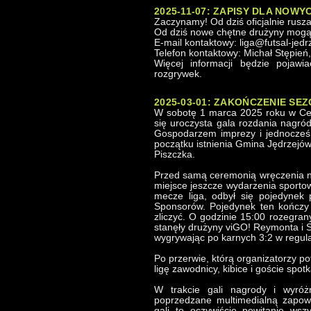
2025-11-07: ZAPISY DLA NOW
Zaczynamy! Od dziś oficjalnie rusza
Od dziś nowe chętne drużyny mogą 
E-mail kontaktowy: liga@futsal-jedr
Telefon kontaktowy: Michał Stępień
Więcej informacji będzie pojawi
rozgrywek.
2025-03-01: ZAKOŃCZENIE SEZ
W sobotę 1 marca 2025 roku w Cen
się uroczysta gala rozdania nagród
Gospodarzem imprezy i jednocześ
początku istnienia Gmina Jędrzejó
Piszczka.
Przed samą ceremonią wręczenia na
miejsce jeszcze wydarzenia sportow
mecze liga, odbył się pojedynek
Sponsorów. Pojedynek ten kończy 
zliczyć. O godzinie 15:00 rozegrany
stanęły drużyny viGO! Reymonta i 
wygrywając po karnych 3:2 w regul
Po przerwie, którą organizatorzy po
ligę zawodnicy, kibice i goście spot
W trakcie gali nagrody i wyróż
poprzedzane multimedialną zapow
gali to oczywiście powitanie wsz