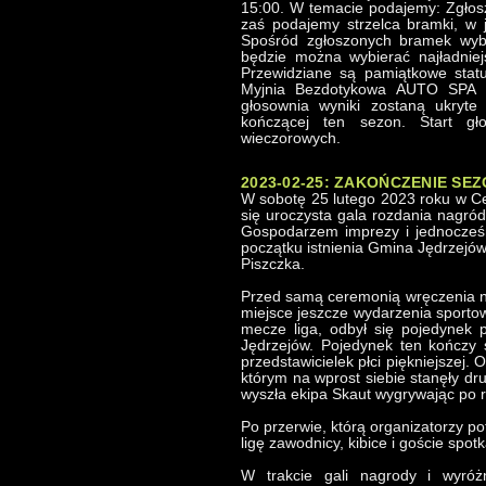
15:00. W temacie podajemy: Zgłosz
zaś podajemy strzelca bramki, w 
Spośród zgłoszonych bramek wybr
będzie można wybierać najładnie
Przewidziane są pamiątkowe statu
Myjnia Bezdotykowa AUTO SPA Pr
głosownia wyniki zostaną ukryte
kończącej ten sezon. Start gł
wieczorowych.
2023-02-25: ZAKOŃCZENIE SEZ
W sobotę 25 lutego 2023 roku w Ce
się uroczysta gala rozdania nagród 
Gospodarzem imprezy i jednocześ
początku istnienia Gmina Jędrzejó
Piszczka.
Przed samą ceremonią wręczenia na
miejsce jeszcze wydarzenia sportow
mecze liga, odbył się pojedynek
Jędrzejów. Pojedynek ten kończy
przedstawicielek płci piękniejszej. 
którym na wprost siebie stanęły dr
wyszła ekipa Skaut wygrywając po 
Po przerwie, którą organizatorzy po
ligę zawodnicy, kibice i goście spot
W trakcie gali nagrody i wyróż