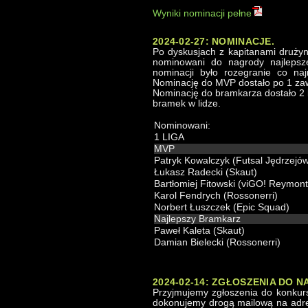
Wyniki nominacji pełne
2024-02-27: NOMINACJE.
Po dyskusjach z kapitanami drużyn
nominowani do nagrody najlepsz
nominacji było rozegranie co na
Nominację do MVP dostało po 1 zawo
Nominację do bramkarza dostało 2 
bramek w lidze.
Nominowani:
1 LIGA
MVP
Patryk Kowalczyk (Futsal Jędrzejó
Łukasz Radecki (Skaut)
Bartłomiej Fitowski (viGO! Reymont
Karol Fendrych (Rossonerri)
Norbert Łuszczek (Epic Squad)
Najlepszy Bramkarz
Paweł Kaleta (Skaut)
Damian Bielecki (Rossonerri)
2024-02-14: ZGŁOSZENIA DO 
Przyjmujemy zgłoszenia do konkurs
dokonujemy drogą mailową na adres